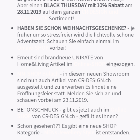
Aber einen
BLACK THURSDAY mit 10% Rabatt
am
28.11.2019
auf dem ganzen
CR-DESIGN und
FASHIONATA
Sortiment!
HABEN SIE SCHON WEIHNACHTSGESCHENKE?
- je
früher umso stressfreier wird die lichtvolle schöne
Adventszeit. Schauen Sie einfach einmal im
Online-SHOP
vorbei!
Erneut sind brandneue UNIKATE von
Home&Living Artikel im
Online-SHOP
eingezogen.
MM-SHOP Bülach
- in diesem neuen Showroom
sind nun auch Artikel von CR-DESIGN.ch
ausgestellt und zu erwerben Es findet eine
Eröffnungsfeier statt. Melden Sie sich an und
schauen vorbei am 23.11.2019.
BETONSCHMUCK - gibt es jetzt auch im
Online-
SHOP
von CR-DESIGN.ch - gefällt es Ihnen?
Schon gesehen??? Es gibt eine neue SHOP
Kategorie -
MENs Jewellery Style
ist entstanden.