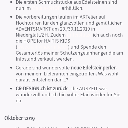
Die ersten Schmuckstücke aus Edelsteinen sind
nun im
Online-SHOP
erhältlich.
Die Vorbereitungen laufen im ARTelier auf
Hochtouren für den glanzvollen und gemütlichen
ADVENTSMARKT am 29./30.11.2019 in
Niederglatt/ZH. Zudem
unterstütze
ich auch noch
die HOPE for HAITIS KIDS
(
www.haitikinderhilfe.ch
) und Spende den
Gesamterlös meiner Schutzengelanhänger die am
Infostand verkauft werden.
Gerade sind wundervolle
neue Edelsteinperlen
von meinem Lieferanten eingetroffen
.
Was wohl
daraus entstehen darf...?
CR-DESIGN.ch ist zurück
- die AUSZEIT war
wundervoll und ich bin voller Elan wieder für Sie
da!
Oktober 2019