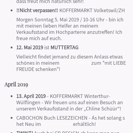
dass freut mich natürlich sehr!
‼️Nicht verpassen‼️
KOFFERMARKT Volketswil/ZH
Morgen Sonntag 5. Mai 2019 / 10-16 Uhr - bin ich
mit meinen lieben Helfer an meinem
Verkaufsstand im Hochparterre anzutreffen! Ich
freue mich auf euch.
12. Mai 2019
ist
MUTTERTAG
Vielleicht findet jemand zu diesem Anlass etwas
schönes in meinem
Online-SHOP
zum "mit LIEBE
FREUDE schenken"!
April 2019
13. April 2019
- KOFFERMARKT Winterthur-
Wülflingen - Wir freuen uns auf einen Besuch an
unserem Verkaufsstand in der „Chline Schüür“!
CABOCHON Buch LESEZEICHEN - Äs het solang s
het Neu im
Online-SHOP
erhältlich!