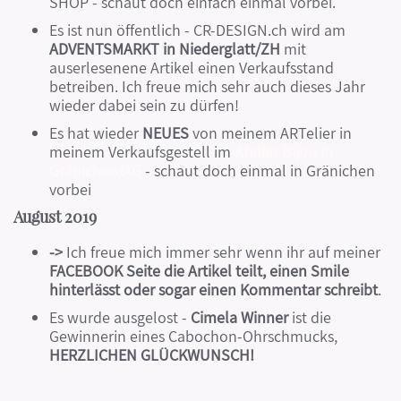
SHOP - schaut doch einfach einmal vorbei.
Es ist nun öffentlich - CR-DESIGN.ch wird am
ADVENTSMARKT in Niederglatt/ZH
mit
auserlesenene Artikel einen Verkaufsstand
betreiben. Ich freue mich sehr auch dieses Jahr
wieder dabei sein zu dürfen!
Es hat wieder
NEUES
von meinem ARTelier in
meinem Verkaufsgestell im
Atelier Bijou in
Gränichen/AG
- schaut doch einmal in Gränichen
vorbei
August 2019
->
Ich freue mich immer sehr wenn ihr auf meiner
FACEBOOK Seite die Artikel teilt, einen Smile
hinterlässt oder sogar einen Kommentar schreibt
.
Es wurde ausgelost -
Cimela Winner
ist die
Gewinnerin eines Cabochon-Ohrschmucks,
HERZLICHEN GLÜCKWUNSCH!