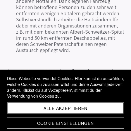
anderen Notfällen. Dank eigenen Fahrzeug
können betroffene Personen zu den sehr weit
entfernten wenigen Spitälern gebracht werden.
Selbstverständlich arbeiter die Haitikinderhilfe
dabei mit anderen Organisationen zusammen,
z.B. mit dem bekannten Albert-Schweitzer-Spital
im rund 50 km entfernten Deschappelles, mit
deren Schweizer Patenschaft einen regen
Austausch gepflegt wird.
Die
Haitikinderhilfe.ch
ist auf Spenden angewiesen
um ihr wunderbares Hilfsprojekt weiter führen zu
Diese Webseite verwendet Cookies. Hier kannst du auswählen,
welche Cookies du zulassen willst und deine Auswahl jederzeit
dürfen.
Auch eine Kinderpatenschaft ist möglich um
ändern. Klickst du auf 'Akzeptieren', stimmst du der
den Menschen in Haiti weiterhin Hilfe bieten zu
Verwendung von Cookies zu.
können.
ALLE AKZEPTIEREN
Bei Interesse gibt es
HIER
weitere Informationen.
DANKE!
COOKIE EINSTELLUNGEN