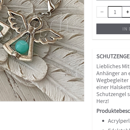
IN
SCHUTZENGEL
Liebliches Mit
Anhänger an e
Wegbegleiter
einer Halsket
Schutzengel s
Herz!
Produktebesc
Acrylperl