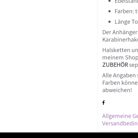
Edelstahl
Farben: t
Länge Tot
Der Anhänger
Karabinerhake
Halsketten un
meinem Shop
ZUBEHÖR
sep
Alle Angaben 
Farben können
abweichen!
Allgemeine G
Versandbedi