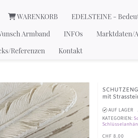
WARENKORB
EDELSTEINE - Bedeu
Wunsch Armband
INFOs
Marktdaten/A
cks/Referenzen
Kontakt
SCHUTZENG
mit Strasste
AUF LAGER
KATEGORIEN:
S
Schlüsselanhän
CHF 8.00