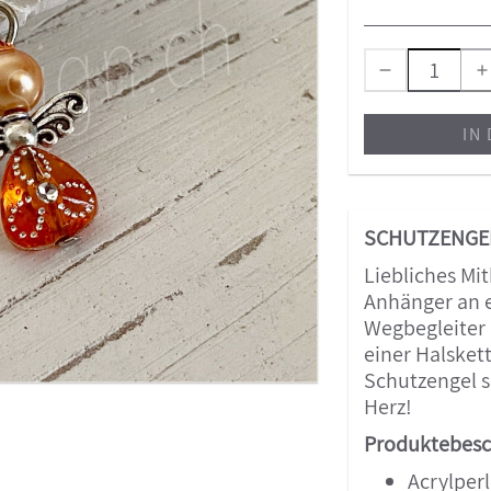
IN
SCHUTZENGE
Liebliches Mit
Anhänger an e
Wegbegleiter
einer Halsket
Schutzengel s
Herz!
Produktebesc
Acrylper