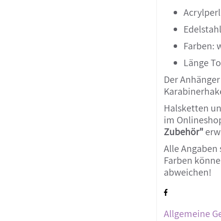
Acrylper
Edelstahl
Farben: w
Länge Tot
Der Anhänger
Karabinerhake
Halsketten un
im Onlinesho
Zubehör"
erw
Alle Angaben 
Farben können
abweichen!
Allgemeine G