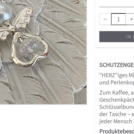
IN
SCHUTZENGEL
"HERZ"iges Mi
und Perlenkop
Zum Kaffee, a
Geschenkpäckl
Schlüsselbund
der Tasche – 
jeder Mensch 
Produktebesc