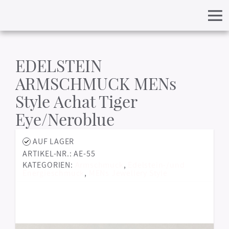
EDELSTEIN
ARMSCHMUCK MENs
Style Achat Tiger
Eye/Neroblue
AUF LAGER
ARTIKEL-NR.: AE-55
KATEGORIEN:
Armschmuck
,
Edelstein-/und
Energieschmuck
,
MENs Jewellery Style