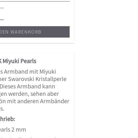
 DEN WARENKORB
Miyuki Pearls
es Armband mit Miyuki
er Swarovski Kristallperle
 Dieses Armband kann
gen werden, sehen aber
hön mit anderen Armbänder
s.
hrieb:
earls 2 mm