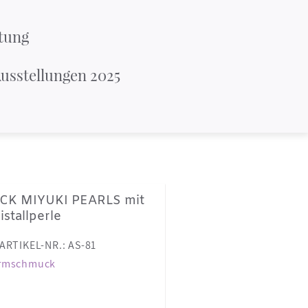
tung
usstellungen 2025
K MIYUKI PEARLS mit
stallperle
ARTIKEL-NR.: AS-81
rmschmuck