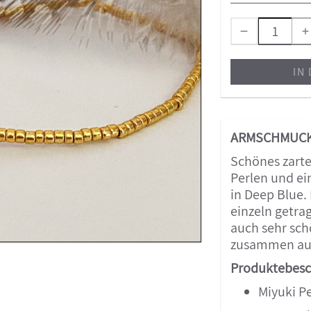
IN
ARMSCHMUCK 
Schönes zart
Perlen und ein
in Deep Blue.
einzeln getra
auch sehr sc
zusammen au
Produktebesc
Miyuki P