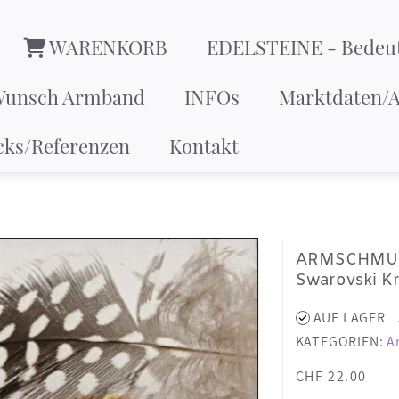
WARENKORB
EDELSTEINE - Bedeu
Wunsch Armband
INFOs
Marktdaten/A
cks/Referenzen
Kontakt
ARMSCHMUC
Swarovski Kri
AUF LAGER
KATEGORIEN:
A
CHF 22.00