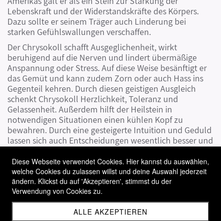
Amerikas galt er als ein Stein zur Stärkung der
Lebenskraft und der Widerstandskräfte des Körpers.
Dazu sollte er seinem Träger auch Linderung bei
starken Gefühlswallungen verschaffen.
Der Chrysokoll schafft Ausgeglichenheit, wirkt
beruhigend auf die Nerven und lindert übermäßige
Anspannung oder Stress. Auf diese Weise besänftigt er
das Gemüt und kann zudem Zorn oder auch Hass ins
Gegenteil kehren. Durch diesen geistigen Ausgleich
schenkt Chrysokoll Herzlichkeit, Toleranz und
Gelassenheit. Außerdem hilft der Heilstein in
notwendigen Situationen einen kühlen Kopf zu
bewahren. Durch eine gesteigerte Intuition und Geduld
lassen sich auch Entscheidungen wesentlich besser und
mit Nachhaltigkeit treffen.
Diese Webseite verwendet Cookies. Hier kannst du auswählen,
Der Chrysokoll ist ein wichtiger Hauptstein für die
welche Cookies du zulassen willst und deine Auswahl jederzeit
Sternzeichen Stier, Krebs
und
Waage
. Dem Stier
ändern. Klickst du auf 'Akzeptieren', stimmst du der
löst dieser Heilstein seine Beklemmungen und
Verwendung von Cookies zu.
steigert die Verbundenheit zur Natur. Der Krebs
erhält eine verbesserte Fantasie sowie Intuition
ALLE AKZEPTIEREN
und mehr Toleranz. Der Waage verleiht er inneren