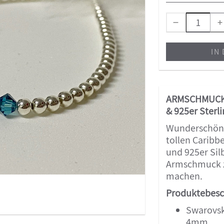
IN
ARMSCHMUCK 
& 925er Sterli
Wunderschöne
tollen Caribb
und 925er Sil
Armschmuck 
machen.
Produktebesc
Swarovsk
4mm